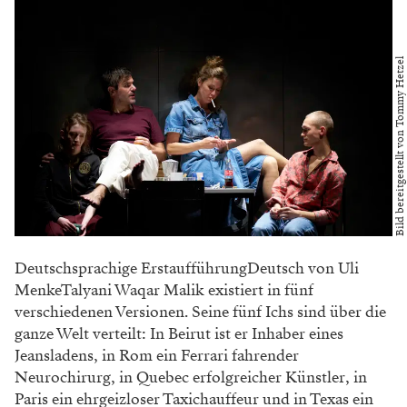
Bild bereitgestellt von Tommy Hetzel
Deutschsprachige ErstaufführungDeutsch von Uli
MenkeTalyani Waqar Malik existiert in fünf
verschiedenen Versionen. Seine fünf Ichs sind über die
ganze Welt verteilt: In Beirut ist er Inhaber eines
Jeansladens, in Rom ein Ferrari fahrender
Neurochirurg, in Quebec erfolgreicher Künstler, in
Paris ein ehrgeizloser Taxichauffeur und in Texas ein