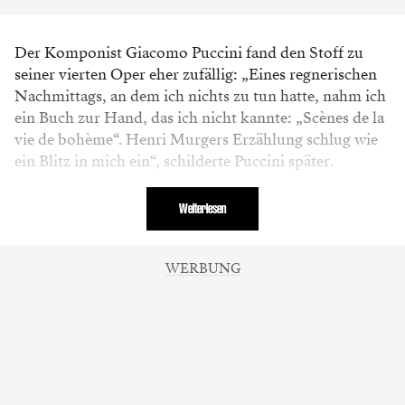
Der Komponist Giacomo Puccini
fand
den Stoff zu
seiner vierten Oper eher
zufällig:
„Eines regnerischen
Nachmittags,
an dem ich nichts zu tun hatte, nahm ich
ein Buch zur Hand, das ich nicht kannte:
„Scènes de la
vie de bohème“. Henri Murgers
Erzählung schlug wie
ein Blitz in mich ein“
,
schilderte Puccini später.
Weiterlesen
WERBUNG