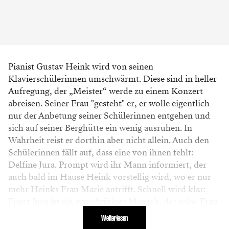
Pianist Gustav Heink wird von seinen
Klavierschülerinnen umschwärmt. Diese sind in heller
Aufregung, der „Meister“ werde zu einem Konzert
abreisen. Seiner Frau "gesteht" er, er wolle eigentlich
nur der Anbetung seiner Schülerinnen entgehen und
sich auf seiner Berghütte ein wenig ausruhen. In
Wahrheit reist er dorthin aber nicht allein. Auch den
Schülerinnen fällt auf, dass eine von ihnen fehlt:
Delfine Jura. Prompt wird ihr Mann informiert, der
auch bald im Hause Heink vorstellig wird, wo er nur
mehr Heinks Frau Marie antrifft. Schnell wird klar:
Franz Jura ist ein grundgütiger Mensch, der seine Frau
sogar freigeben würde, falls diese mit dem anderen
Weiterlesen
glücklich würde. Marie aber kennt die Eskapaden ihres