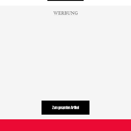
Gatten und weiß, dass die Liebschaften nie von langer
Dauer sind. Gewieft fassen die beiden einen
WERBUNG
besonderen Plan.
Zum gesamten Artikel