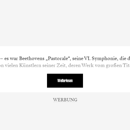
– es war Beethovens „Pastorale“, seine VI. Symphonie, die 
on vielen Künstlern seiner Zeit, deren Werk vom großen Tit
Weiterlesen
WERBUNG