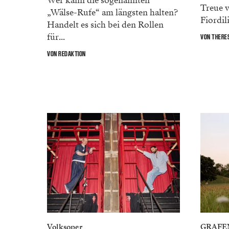
Wer kann die sogenannten
Treue 
„Wälse-Rufe“ am längsten halten?
Fiordili
Handelt es sich bei den Rollen
für...
VON THERES
VON REDAKTION
Volksoper
GRAFE