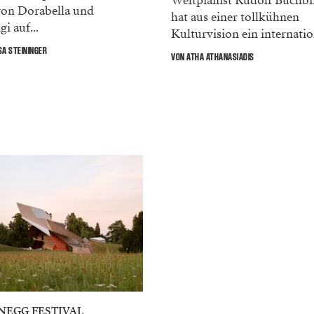
Weltpianist Rudolf Buchb
von Dorabella und
hat aus einer tollkühnen
gi auf...
Kulturvision ein internation
A STEININGER
VON ATHA ATHANASIADIS
NEGG FESTIVAL