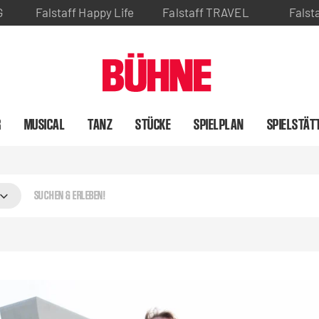
G
Falstaff Happy Life
Falstaff TRAVEL
Falst
R
MUSICAL
TANZ
STÜCKE
SPIELPLAN
SPIELSTÄT
rleben!