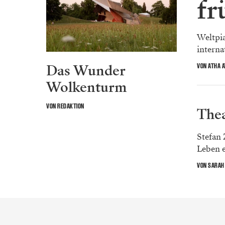
fr
Weltpia
internat
Das Wunder
VON ATHA 
Wolkenturm
VON REDAKTION
Thea
Stefan
Leben e
VON SARAH