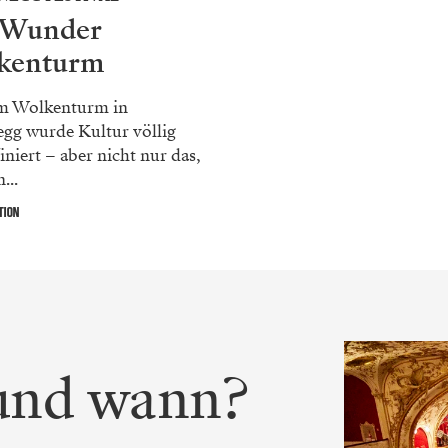
 Wunder
kenturm
m Wolkenturm in
gg wurde Kultur völlig
iniert – aber nicht nur das,
...
TION
 und wann?