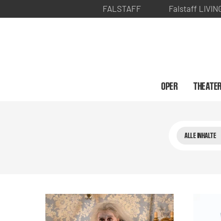
FALSTAFF
Falstaff LIVIN
OPER
THEATE
ALLE INHALTE
Suchen & E