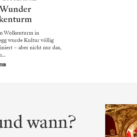
 Wunder
kenturm
m Wolkenturm in
gg wurde Kultur völlig
iniert – aber nicht nur das,
...
TION
 und wann?