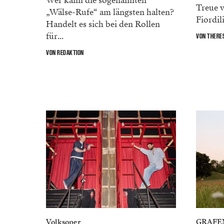
Wer kann die sogenannten
Treue 
„Wälse-Rufe“ am längsten halten?
Fiordili
Handelt es sich bei den Rollen
für...
VON THERES
VON REDAKTION
Volksoper
GRAFE