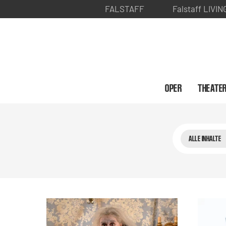
FALSTAFF
Falstaff LIVIN
OPER
THEATE
ALLE INHALTE
Suchen & E