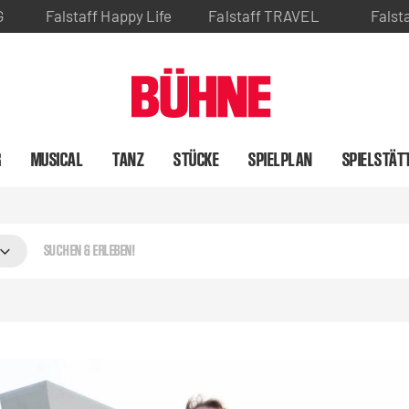
G
Falstaff Happy Life
Falstaff TRAVEL
Falst
R
MUSICAL
TANZ
STÜCKE
SPIELPLAN
SPIELSTÄT
rleben!