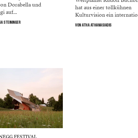
Weltpianist Rudolf Buchb
von Dorabella und
hat aus einer tollkühnen
gi auf...
Kulturvision ein internation
A STEININGER
VON ATHA ATHANASIADIS
NEGG FESTIVAL