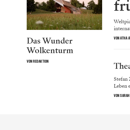
fr
Weltpia
internat
Das Wunder
VON ATHA 
Wolkenturm
VON REDAKTION
Thea
Stefan
Leben e
VON SARAH